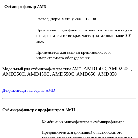
Субмикрофильтр AMD
Расход (норм. л/мин): 200 ~ 12000
Предназначен для финишной очистки сжатого воздуха
от паров масла и твердых частиц размером свыше 0.01
мкм.
Применяется для защиты прецизионного и
измерительного оборудования.
AMD150C, AMD250C,
Модельный ряд субмикрофильтра типа AMD:
AMD350C, AMD450C, AMD550C, AMD650, AMD850
Документация на серию AMD
Субмикрофильтр с предфильтром AMH
Комбинация микрофильтра и субмикрофильтра.
Предназначен для финишной очистки сжатого
воздуха от паров масла и твердых частиц размером