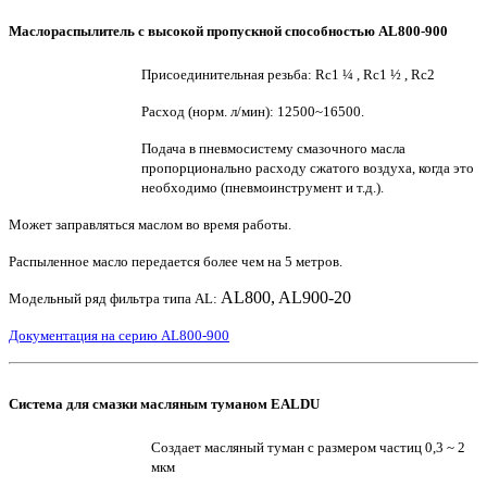
Маслораспылитель с высокой пропускной способностью AL800-900
Присоединительная резьба: Rc1 ¼ , Rc1 ½ , Rc2
Расход (норм. л/мин): 12500~16500.
Подача в пневмосистему смазочного масла
пропорционально расходу сжатого воздуха, когда это
необходимо (пневмоинструмент и т.д.).
Может заправляться маслом во время работы.
Распыленное масло передается более чем на 5 метров.
AL800, AL900-20
Модельный ряд фильтра типа AL:
Документация на серию AL800-900
Система для смазки масляным туманом EALDU
Создает масляный туман с размером частиц 0,3 ~ 2
мкм