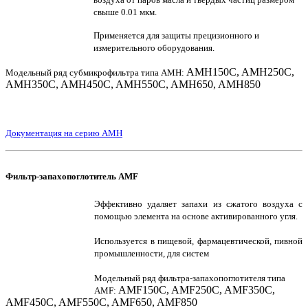
свыше 0.01 мкм.
Применяется для защиты прецизионного и
измерительного оборудования.
AMH150C, AMH250C,
Модельный ряд субмикрофильтра типа AMH:
AMH350C, AMH450C, AMH550C, AMH650, AMH850
Документация на серию AMH
Фильтр-запахопоглотитель AMF
Эффективно удаляет запахи из сжатого воздуха с
помощью элемента на основе активированного угля.
Используется в пищевой, фармацевтической, пивной
промышленности, для систем
Модельный ряд фильтра-запахопоглотителя типа
AMF150C, AMF250C, AMF350C,
AMF:
AMF450C, AMF550C, AMF650, AMF850