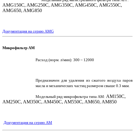
AMG150C, AMG250C, AMG350C, AMG450C, AMG550C,
AMG650, AMG850
Документация на серию AMG
Микрофильтр AM
Расход (норм. л/мин): 300 ~ 12000
Предназначен для удаления из сжатого воздуха паров
масла и механических частиц размером свыше 0.3 мкм.
AM150C,
Модельный ряд микрофильтра типа AM:
AM250C, AM350C, AM450C, AM550C, AM650, AM850
Документация на серию AM