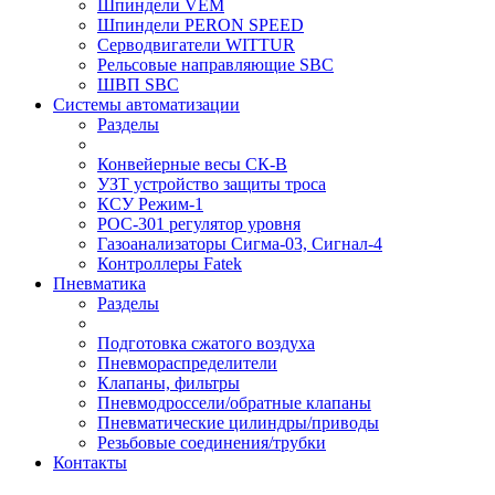
Шпиндели VEM
Шпиндели PERON SPEED
Серводвигатели WITTUR
Рельсовые направляющие SBC
ШВП SBC
Системы автоматизации
Разделы
Конвейерные весы СК-В
УЗТ устройство защиты троса
КСУ Режим-1
РОС-301 регулятор уровня
Газоанализаторы Сигма-03, Сигнал-4
Контроллеры Fatek
Пневматика
Разделы
Подготовка сжатого воздуха
Пневмораспределители
Клапаны, фильтры
Пневмодроссели/обратные клапаны
Пневматические цилиндры/приводы
Резьбовые соединения/трубки
Контакты