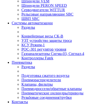
Шпиндели VEM
Шпиндели PERON SPEED
Серводвигатели WITTUR
Рельсовые направляющие SBC
ШВП SBC
Системы автоматизации
Разделы
Конвейерные весы СК-В
УЗТ устройство защиты троса
КСУ Режим-1
РОС-301 регулятор уровня
Газоанализаторы Сигма-03, Сигнал-4
Контроллеры Fatek
Пневматика
Разделы
Подготовка сжатого воздуха
Пневмораспределители
Клапаны, фильтры
Пневмодроссели/обратные клапаны
Пневматические цилиндры/приводы
Резьбовые соединения/трубки
Контакты