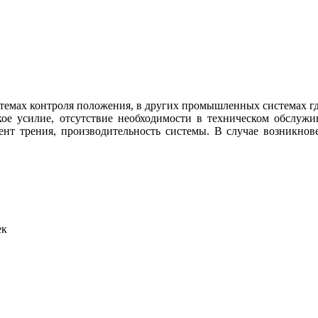
мах контроля положения, в других промышленных системах где
ое усилие, отсутствие необходимости в техническом обслуж
ент трения, производительность системы. В случае возникнов
ек