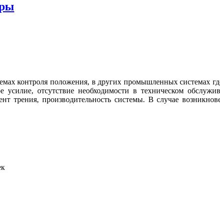
оры
мах контроля положения, в других промышленных системах где
ое усилие, отсутствие необходимости в техническом обслужи
ент трения, производительность системы. В случае возникнов
ек