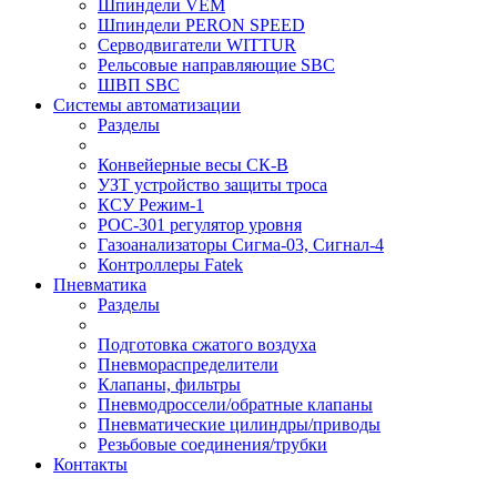
Шпиндели VEM
Шпиндели PERON SPEED
Серводвигатели WITTUR
Рельсовые направляющие SBC
ШВП SBC
Системы автоматизации
Разделы
Конвейерные весы СК-В
УЗТ устройство защиты троса
КСУ Режим-1
РОС-301 регулятор уровня
Газоанализаторы Сигма-03, Сигнал-4
Контроллеры Fatek
Пневматика
Разделы
Подготовка сжатого воздуха
Пневмораспределители
Клапаны, фильтры
Пневмодроссели/обратные клапаны
Пневматические цилиндры/приводы
Резьбовые соединения/трубки
Контакты