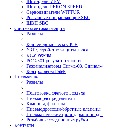
Шпиндели VEM
Шпиндели PERON SPEED
Серводвигатели WITTUR
Рельсовые направляющие SBC
ШВП SBC
Системы автоматизации
Разделы
Конвейерные весы СК-В
УЗТ устройство защиты троса
КСУ Режим-1
РОС-301 регулятор уровня
Газоанализаторы Сигма-03, Сигнал-4
Контроллеры Fatek
Пневматика
Разделы
Подготовка сжатого воздуха
Пневмораспределители
Клапаны, фильтры
Пневмодроссели/обратные клапаны
Пневматические цилиндры/приводы
Резьбовые соединения/трубки
Контакты