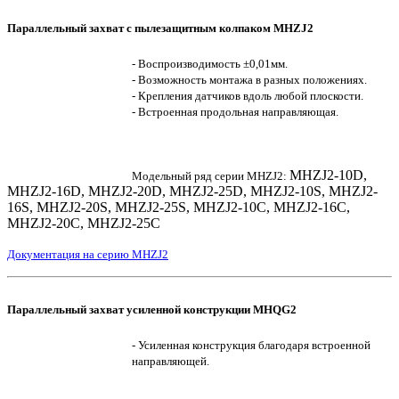
Параллельный захват с пылезащитным колпаком MHZJ2
- Воспроизводимость ±0,01мм.
- Возможность монтажа в разных положениях.
- Крепления датчиков вдоль любой плоскости.
- Встроенная продольная направляющая.
MHZJ2-10D,
Модельный ряд серии MHZJ2:
MHZJ2-16D, MHZJ2-20D, MHZJ2-25D, MHZJ2-10S, MHZJ2-
16S, MHZJ2-20S, MHZJ2-25S, MHZJ2-10C, MHZJ2-16C,
MHZJ2-20C, MHZJ2-25C
Документация на серию MHZJ2
Параллельный захват усиленной конструкции MHQG2
- Усиленная конструкция благодаря встроенной
направляющей.