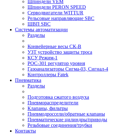
Шпиндели VEM
Шпиндели PERON SPEED
Серводвигатели WITTUR
Рельсовые направляющие SBC
ШВП SBC
Системы автоматизации
Разделы
Конвейерные весы СК-В
УЗТ устройство защиты троса
КСУ Режим-1
РОС-301 регулятор уровня
Газоанализаторы Сигма-03, Сигнал-4
Контроллеры Fatek
Пневматика
Разделы
Подготовка сжатого воздуха
Пневмораспределители
Клапаны, фильтры
Пневмодроссели/обратные клапаны
Пневматические цилиндры/приводы
Резьбовые соединения/трубки
Контакты