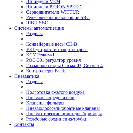
Шпиндели VEM
Шпиндели PERON SPEED
Серводвигатели WITTUR
Рельсовые направляющие SBC
ШВП SBC
Системы автоматизации
Разделы
Конвейерные весы СК-В
УЗТ устройство защиты троса
КСУ Режим-1
РОС-301 регулятор уровня
Газоанализаторы Сигма-03, Сигнал-4
Контроллеры Fatek
Пневматика
Разделы
Подготовка сжатого воздуха
Пневмораспределители
Клапаны, фильтры
Пневмодроссели/обратные клапаны
Пневматические цилиндры/приводы
Резьбовые соединения/трубки
Контакты