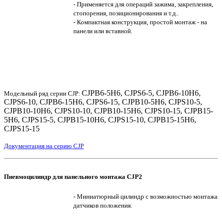
- Применяется для операций зажима, закрепления,
стопорения, позиционирования и т.д..
- Компактная конструкция, простой монтаж - на
панели или вставной.
CJPB6-5H6, CJPS6-5, CJPB6-10H6,
Модельный ряд серии CJP:
CJPS6-10, CJPB6-15H6, CJPS6-15, CJPB10-5H6, CJPS10-5,
CJPB10-10H6, CJPS10-10, CJPB10-15H6, CJPS10-15, CJPB15-
5H6, CJPS15-5, CJPB15-10H6, CJPS15-10, CJPB15-15H6,
CJPS15-15
Документация на серию CJP
Пневмоцилиндр для панельного монтажа CJP2
- Миниатюрный цилиндр с возможностью монтажа
датчиков положения.