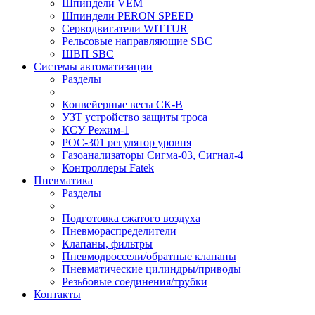
Шпиндели VEM
Шпиндели PERON SPEED
Серводвигатели WITTUR
Рельсовые направляющие SBC
ШВП SBC
Системы автоматизации
Разделы
Конвейерные весы СК-В
УЗТ устройство защиты троса
КСУ Режим-1
РОС-301 регулятор уровня
Газоанализаторы Сигма-03, Сигнал-4
Контроллеры Fatek
Пневматика
Разделы
Подготовка сжатого воздуха
Пневмораспределители
Клапаны, фильтры
Пневмодроссели/обратные клапаны
Пневматические цилиндры/приводы
Резьбовые соединения/трубки
Контакты