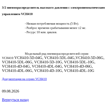
3/2 пневмораспределитель высокого давления с электропневматическим
управлением VCH410
- Низкая потребляемая мощность (5 Вт).
- Разброс времени срабатывания менее ±2 мс.
- Ресурс 10 млн. циклов.
Модельный ряд пневмораспределителей серии
VCH410-5D-04G, VCH410-5DL-04G,VCH410-5D-06G,
VCH410:
VCH410-5DL-06G, VCH410-5D-10G, VCH410-5DL-10G,
VCH410-4D-04G, VCH410-4DL-04G, VCH410-4D-06G,
VCH410-4DL-06G, VCH410-4D-10G, VCH410-4DL-10G
Документация на серию VCH410
09.08.2026
Вернуться назад