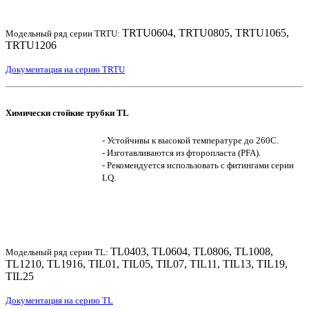
TRTU0604, TRTU0805, TRTU1065,
Модельный ряд серии TRTU:
TRTU1206
Документация на серию TRTU
Химически стойкие трубки TL
- Устойчивы к высокой температуре до 260С.
- Изготавливаются из фторопласта (PFA).
- Рекомендуется использовать с фитингами серии
LQ.
TL0403, TL0604, TL0806, TL1008,
Модельный ряд серии TL:
TL1210, TL1916, TIL01, TIL05, TIL07, TIL11, TIL13, TIL19,
TIL25
Документация на серию TL