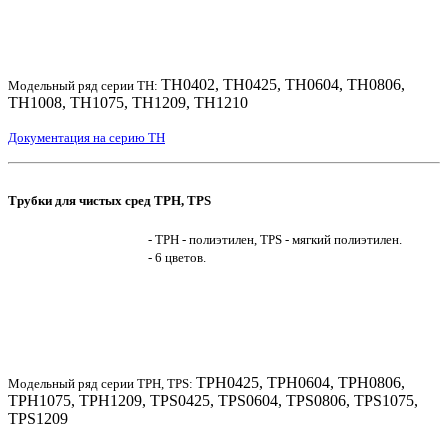
TH0402, TH0425, TH0604, TH0806,
Модельный ряд серии TH:
TH1008, TH1075, TH1209, TH1210
Документация на серию TH
Трубки для чистых сред TPH, TPS
- TPH - полиэтилен, TPS - мягкий полиэтилен.
- 6 цветов.
TPH0425, TPH0604, TPH0806,
Модельный ряд серии TPH, TPS:
TPH1075, TPH1209, TPS0425, TPS0604, TPS0806, TPS1075,
TPS1209