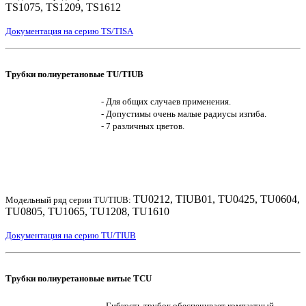
TS1075, TS1209, TS1612
Документация на серию TS/TISA
Трубки полиуретановые TU/TIUB
- Для общих случаев применения.
- Допустимы очень малые радиусы изгиба.
- 7 различных цветов.
TU0212, TIUB01, TU0425, TU0604,
Модельный ряд серии TU/TIUB:
TU0805, TU1065, TU1208, TU1610
Документация на серию TU/TIUB
Трубки полиуретановые витые TCU
- Гибкость трубок обеспечивает компактный