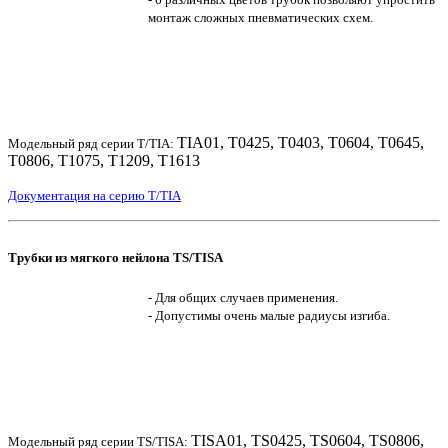
монтаж сложных пневматических схем.
TIA01, T0425, T0403, T0604, T0645,
Модельный ряд серии T/TIA:
T0806, T1075, T1209, T1613
Документация на серию T/TIA
Трубки из мягкого нейлона TS/TISA
- Для общих случаев применения.
- Допустимы очень малые радиусы изгиба.
TISA01, TS0425, TS0604, TS0806,
Модельный ряд серии TS/TISA: