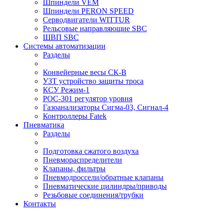
Шпиндели VEM
Шпиндели PERON SPEED
Серводвигатели WITTUR
Рельсовые направляющие SBC
ШВП SBC
Системы автоматизации
Разделы
Конвейерные весы СК-В
УЗТ устройство защиты троса
КСУ Режим-1
РОС-301 регулятор уровня
Газоанализаторы Сигма-03, Сигнал-4
Контроллеры Fatek
Пневматика
Разделы
Подготовка сжатого воздуха
Пневмораспределители
Клапаны, фильтры
Пневмодроссели/обратные клапаны
Пневматические цилиндры/приводы
Резьбовые соединения/трубки
Контакты