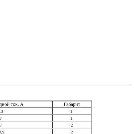
дной ток, А
Габарит
,3
1
7
1
7
2
0,5
2