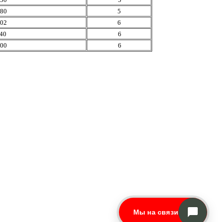
80
5
02
6
40
6
00
6
Мы на связи