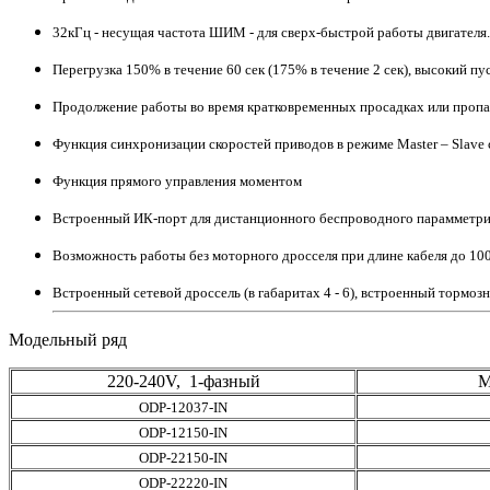
32кГц - несущая частота ШИМ - для сверх-быстрой работы двигателя.
Перегрузка 150% в течение 60 сек (175% в течение 2 сек), высокий 
Продолжение работы во время кратковременных просадках или проп
Функция синхронизации скоростей приводов в режиме Master – Slav
Функция прямого управления моментом
Встроенный ИК-порт для дистанционного беспроводного парамметр
Возможность работы без моторного дросселя при длине кабеля до 10
Встроенный сетевой дроссель (в габаритах 4 - 6), встроенный тормозн
Модельный ряд
220-240V, 1-фазный
М
ODP-12037-IN
ODP-12150-IN
ODP-22150-IN
ODP-22220-IN