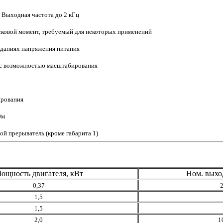
 Выходная частота до 2 кГц
пусковой момент, требуемый для некоторых применений
аданиях напряжения питания
e с возможностью масштабирования
ирования
0м
ой прерыватель (кроме габарита 1)
ощность двигателя, кВт
Ном. выхо
0,37
2
1,5
1,5
2,0
1