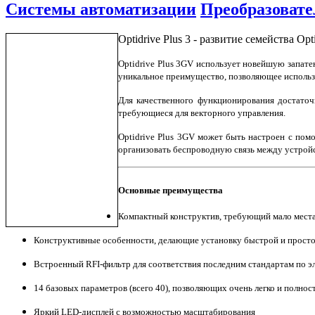
Системы автоматизации
Преобразовате
Optidrive Plus 3 - развитие семейства Op
Optidrive Plus 3GV использует новейшую запате
уникальное преимущество, позволяющее использо
Для качественного функционирования достаточ
требующиеся для векторного управления.
Optidrive Plus 3GV может быть настроен с по
организовать беспроводную связь между устрой
Основные преимущества
Компактный конструктив, требующий мало мест
Конструктивные особенности, делающие установку быстрой и прост
Встроенный RFI-фильтр для соответствия последним стандартам по 
14 базовых параметров (всего 40), позволяющих очень легко и полно
Яркий LED-дисплей с возможностью масштабирования