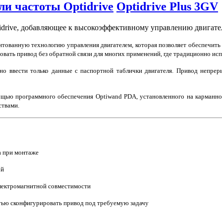
ли частоты Optidrive
Optidrive Plus 3GV
tidrive, добавляющее к
высокоэффективному управлению двигател
нтованную технологию управления двигателем, которая позволяет обеспечить 
вать привод без обратной связи для многих применений, где традиционно исп
но ввести только данные с паспортной таблички двигателя. Привод непрер
мощью программного обеспечения Optiwand PDA, установленного на карманн
ствами.
а при монтаже
ой
электромагнитной совместимости
стью сконфигурировать привод под требуемую задачу