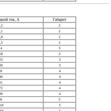
дной ток, А
Габарит
,2
2
,1
2
,8
2
,5
2
14
3
18
3
25
3
30
3
39
4
46
4
61
4
72
4
90
4
90
5
10
5
50
5