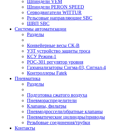
Шпиндели VEM
Шпиндели PERON SPEED
Серводвигатели WITTUR
Рельсовые направляющие SBC
ШВП SBC
Системы автоматизации
Разделы
Конвейерные весы СК-В
УЗТ устройство защиты троса
КСУ Режим-1
РОС-301 регулятор уровня
Газоанализаторы Сигма-03, Сигнал-4
Контроллеры Fatek
Пневматика
Разделы
Подготовка сжатого воздуха
Пневмораспределители
Клапаны, фильтры
Пневмодроссели/обратные клапаны
Пневматические цилиндры/приводы
Резьбовые соединения/трубки
Контакты