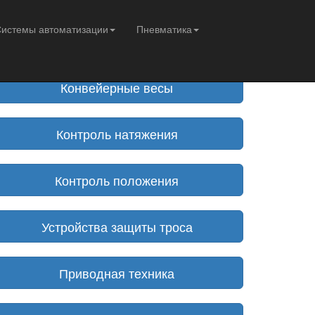
авигация
истемы автоматизации
Пневматика
 SH, HA
Главная
Конвейерные весы
Контроль натяжения
Контроль положения
Устройства защиты троса
Приводная техника