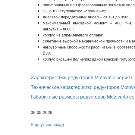
шлифованные или фрезерованные зубчатые коле
1-, 2- и 3-ступенчатое исполнение;
диапазон передаточных чисел – от 1,3 до 350;
максимальный выходной момент – 480 Н·м, 
нагрузка – 8000 Н;
корпус из алюминиевого сплава;
сочетание высокой механической прочности и мал
нагрузочные способности рассчитаны в соответс
B88;
корпус окрашен полиэпоксидной краской голубого
Характеристики редукторов Motovatio cерия C
Технические характеристки редукторов Motova
Габаритные размеры редукторов Motovario cе
06.08.2026
Вернуться назад