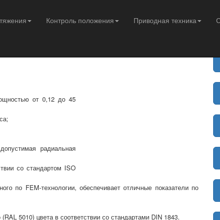
Н
атяжения
Контроль положения
Приводная техника
С
дукторы MOTOVARIO
Цилиндрические мотор-редукторы серии Н,
ии Н, SH, HA
ощностью от 0,12 до 45
са;
допустимая радиальная
ствии со стандартом ISO
нного по FEM-технологии, обеспечивает отличные показатели по
 (RAL 5010) цвета в соответствии со стандартами DIN 1843.