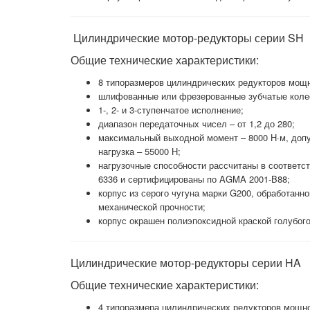
Цилиндрические мотор-редукторы серии SH
Общие технические характеристики:
8 типоразмеров цилиндрических редукторов мощно
шлифованные или фрезерованные зубчатые коле
1-, 2- и 3-ступенчатое исполнение;
диапазон передаточных чисел – от 1,2 до 280;
максимальный выходной момент – 8000 Н·м, доп
нагрузка – 55000 Н;
нагрузочные способности рассчитаны в соответс
6336 и сертифицированы по AGMA 2001-B88;
корпус из серого чугуна марки G200, обработанн
механической прочности;
корпус окрашен полиэпоксидной краской голубого
Цилиндрические мотор-редукторы серии HA
Общие технические характеристики:
4 типоразмера цилиндрических редукторов мощнос