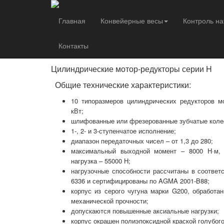
Главная
Конвейерные весы
Контроль н
Приводная техника
Редукторы и мотор-ре
Контакты
Цилиндрические мотор-редукторы сер
Цилиндрические мотор-редукторы серии H
Общие технические характеристики:
10 типоразмеров цилиндрических редукторов м
кВт;
шлифованные или фрезерованные зубчатые коле
1-, 2- и 3-ступенчатое исполнение;
диапазон передаточных чисел – от 1,3 до 280;
максимальный выходной момент – 8000 Н·м, 
нагрузка – 55000 Н;
нагрузочные способности рассчитаны в соответ
6336 и сертифицированы по AGMA 2001-B88;
корпус из серого чугуна марки G200, обработа
механической прочности;
допускаются повышенные аксиальные нагрузки;
корпус окрашен полиэпоксидной краской голубого