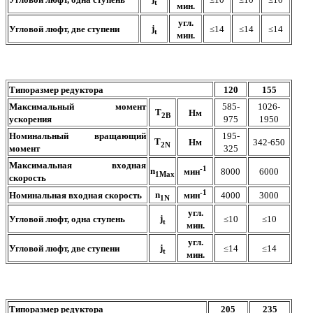
t
мин.
угл.
j
Угловой люфт, две ступени
≤14
≤14
≤14
t
мин.
Типоразмер редуктора
120
155
Максимальный момент
585-
1026-
T
Нм
2B
ускорения
975
1950
Номинальный вращающий
195-
T
Нм
342-650
2N
момент
325
Максимальная входная
-1
n
8000
6000
мин
1Max
скорость
-1
n
Номинальная входная скорость
4000
3000
мин
1N
угл.
j
Угловой люфт, одна ступень
≤10
≤10
t
мин.
угл.
j
Угловой люфт, две ступени
≤14
≤14
t
мин.
Типоразмер редуктора
205
235