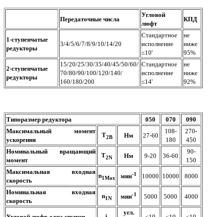
Угловой
Передаточные числа
КПД
люфт
Стандартное
не
1-ступенчатые
3/4/5/6/7/8/9/10/14/20
исполнение
ниже
редукторы
≤10'
95%
15/20/25/30/35/40/45/50/60/
Стандартное
не
2-ступенчатые
70/80/90/100/120/140/
исполнение
ниже
редукторы
160/180/200
≤14'
92%
Типоразмер редуктора
050
070
090
Максимальный момент
108-
270-
T
Нм
27-60
2B
ускорения
180
450
Номинальный вращающий
90-
T
Нм
9-20
36-60
2N
момент
150
Максимальная входная
-1
n
10000
10000
8000
мин
1Max
скорость
Номинальная входная
-1
n
5000
5000
4000
мин
1N
скорость
угл.
j
Угловой люфт, одна ступень
≤10
≤10
≤10