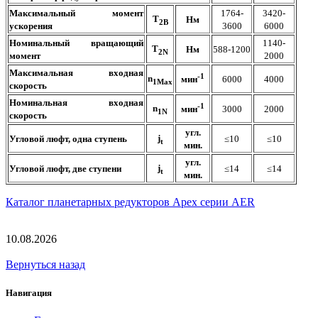
Максимальный момент
1764-
3420-
T
Нм
2B
ускорения
3600
6000
Номинальный вращающий
1140-
T
Нм
588-1200
2N
момент
2000
Максимальная входная
-1
n
6000
4000
мин
1Max
скорость
Номинальная входная
-1
n
3000
2000
мин
1N
скорость
угл.
j
Угловой люфт, одна ступень
≤10
≤10
t
мин.
угл.
j
Угловой люфт, две ступени
≤14
≤14
t
мин.
Каталог планетарных редукторов Apex серии AER
10.08.2026
Вернуться назад
Навигация