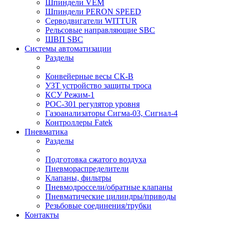
Шпиндели VEM
Шпиндели PERON SPEED
Серводвигатели WITTUR
Рельсовые направляющие SBC
ШВП SBC
Системы автоматизации
Разделы
Конвейерные весы СК-В
УЗТ устройство защиты троса
КСУ Режим-1
РОС-301 регулятор уровня
Газоанализаторы Сигма-03, Сигнал-4
Контроллеры Fatek
Пневматика
Разделы
Подготовка сжатого воздуха
Пневмораспределители
Клапаны, фильтры
Пневмодроссели/обратные клапаны
Пневматические цилиндры/приводы
Резьбовые соединения/трубки
Контакты