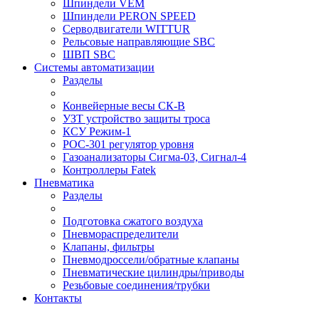
Шпиндели VEM
Шпиндели PERON SPEED
Серводвигатели WITTUR
Рельсовые направляющие SBC
ШВП SBC
Системы автоматизации
Разделы
Конвейерные весы СК-В
УЗТ устройство защиты троса
КСУ Режим-1
РОС-301 регулятор уровня
Газоанализаторы Сигма-03, Сигнал-4
Контроллеры Fatek
Пневматика
Разделы
Подготовка сжатого воздуха
Пневмораспределители
Клапаны, фильтры
Пневмодроссели/обратные клапаны
Пневматические цилиндры/приводы
Резьбовые соединения/трубки
Контакты