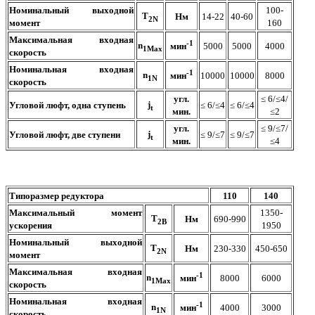
Номинальный выходной
100-
T
Нм
14-22
40-60
2N
момент
160
Максимальная входная
-1
n
5000
5000
4000
мин
1Max
скорость
Номинальная входная
-1
n
10000
10000
8000
мин
1N
скорость
угл.
≤ 6/≤4/
j
Угловой люфт, одна ступень
≤ 6/≤4
≤ 6/≤4
t
мин.
≤2
угл.
≤ 9/≤7/
j
Угловой люфт, две ступени
≤ 9/≤7
≤ 9/≤7
t
мин.
≤4
Типоразмер редуктора
110
140
Максимальный момент
1350-
T
Нм
690-990
2B
ускорения
1950
Номинальный выходной
T
Нм
230-330
450-650
2N
момент
Максимальная входная
-1
n
8000
6000
мин
1Max
скорость
Номинальная входная
-1
n
4000
3000
мин
1N
скорость