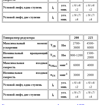
угл.
≤ 6/≤4/
≤ 6/≤4/
j
Угловой люфт, одна ступень
t
мин.
≤2
≤2
угл.
≤ 9/≤7/
≤ 9/≤7/
j
Угловой люфт, две ступени
t
мин.
≤4
≤4
Типоразмер редуктора
200
225
Максимальный момент
2700-
4500-
T
Нм
2B
ускорения
3600
6000
Номинальный вращающий
1500-
T
Нм
900-1200
2N
момент
2000
Максимальная входная
-1
n
6000
4000
мин
1Max
скорость
Номинальная входная
-1
n
3000
2000
мин
1N
скорость
угл.
≤ 6/≤4/
≤ 6/≤4/
j
Угловой люфт, одна ступень
t
мин.
≤2
≤2
угл.
≤ 9/≤7/
≤ 9/≤7/
j
Угловой люфт, две ступени
t
мин.
≤4
≤4