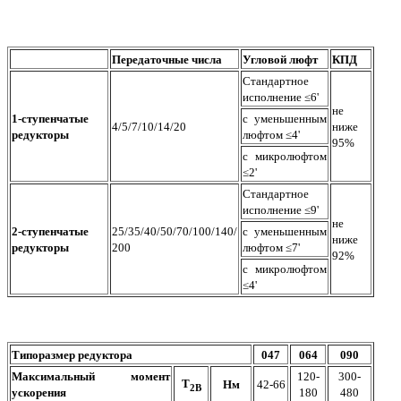
Передаточные числа
Угловой люфт
КПД
Стандартное
исполнение ≤6'
не
1-ступенчатые
с уменьшенным
4/5/7/10/14/20
ниже
редукторы
люфтом ≤4'
95%
с микролюфтом
≤2'
Стандартное
исполнение ≤9'
не
2-ступенчатые
25/35/40/50/70/100/140/
с уменьшенным
ниже
редукторы
200
люфтом ≤7'
92%
с микролюфтом
≤4'
Типоразмер редуктора
047
064
090
Максимальный момент
120-
300-
T
Нм
42-66
2B
ускорения
180
480