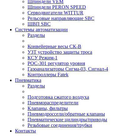
Шпиндели VEM
Шпиндели PERON SPEED
Серводвигатели WITTUR
Рельсовые направляющие SBC
ШВП SBC
Системы автоматизации
Разделы
Конвейерные весы СК-В
УЗТ устройство защиты троса
КСУ Режим-1
РОС-301 регулятор уровня
Газоанализаторы Сигма-03, Сигнал-4
Контроллеры Fatek
Пневматика
Разделы
Подготовка сжатого воздуха
Пневмораспределители
Клапаны, фильтры
Пневмодроссели/обратные клапаны
Пневматические цилиндры/приводы
Резьбовые соединения/трубки
Контакты