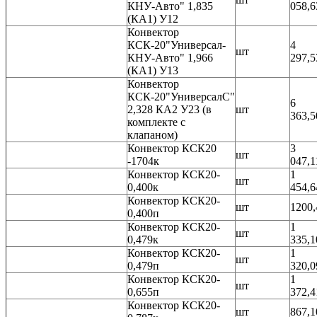
КНУ-Авто" 1,835
058,6
(КА1) У12
Конвектор
КСК-20"Универсал-
4
шт
КНУ-Авто" 1,966
297,5
(КА1) У13
Конвектор
КСК-20"УниверсалС"
6
2,328 КА2 У23 (в
шт
363,5
комплекте с
клапаном)
Конвектор КСК20
3
шт
-1704к
047,1
Конвектор КСК20-
1
шт
0,400к
454,6
Конвектор КСК20-
шт
1200,
0,400п
Конвектор КСК20-
1
шт
0,479к
335,1
Конвектор КСК20-
1
шт
0,479п
320,0
Конвектор КСК20-
1
шт
0,655п
372,4
Конвектор КСК20-
шт
867,1