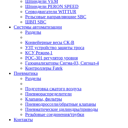
Шпиндели VEM
Шпиндели PERON SPEED
Серводвигатели WITTUR
Рельсовые направляющие SBC
ШВП SBC
Системы автоматизации
Разделы
Конвейерные весы СК-В
УЗТ устройство защиты троса
КСУ Режим-1
РОС-301 регулятор уровня
Газоанализаторы Сигма-03, Сигнал-4
Контроллеры Fatek
Пневматика
Разделы
Подготовка сжатого воздуха
Пневмораспределители
Клапаны, фильтры
Пневмодроссели/обратные клапаны
Пневматические цилиндры/приводы
Резьбовые соединения/трубки
Контакты