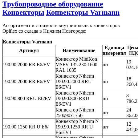
Трубопроводное оборудование
Конвекторы
Конвекторы Varmann
Ассортимент и стоимость внутрипольных конвекторов
Oplflex со склада в Нижнем Новгороде:
Конвекторы Varmann
Единица
Цена
Артикул
Наименование
измерения
НД
Конвектор MiniKon
19
190.90.2000 RR E6/EV
MSFV 135.230.1600
шт
024,1
RAL 1035
Конвектор Ntherm
18
190.90.2000 RR E6/EV
190.90.2000 RRU
шт
260,4
E6/EV1
Конвектор Ntherm
8
190.90.800 RRU E6/EV
190.90.800 RRU
шт
786,2
E6/EV1
Конвектор Ntherm
24
шт
250х90х1750
362,0
Конвектор Ntherm N
12
190.90.1250 RR U E6/
190.90.1250 RR U
шт
432,0
E6/EV1