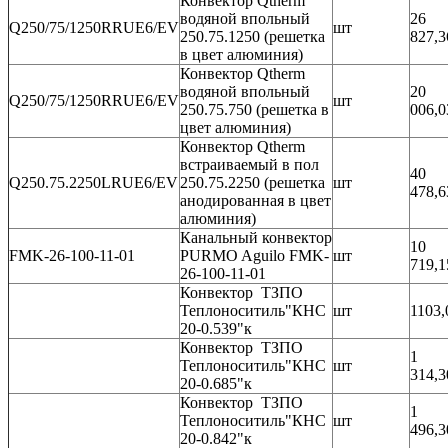
Конвектор Qtherm
водяной впольный
26
Q250/75/1250RRUE6/EV
шт
250.75.1250 (решетка
827,3
в цвет алюминия)
Конвектор Qtherm
водяной впольный
20
Q250/75/1250RRUE6/EV
шт
250.75.750 (решетка в
006,0
цвет алюминия)
Конвектор Qtherm
встраиваемый в пол
40
Q250.75.2250LRUE6/EV
250.75.2250 (решетка
шт
478,6
анодированная в цвет
алюминия)
Канальный конвектор
10
FMK-26-100-11-01
PURMO Aguilo FMK-
шт
719,1
26-100-11-01
Конвектор ТЗПО
Теплоноситиль"КНС
шт
1103,
20-0.539"к
Конвектор ТЗПО
1
Теплоноситиль"КНС
шт
314,3
20-0.685"к
Конвектор ТЗПО
1
Теплоноситиль"КНС
шт
496,3
20-0.842"к