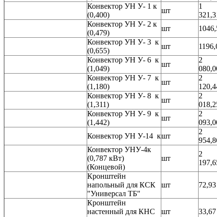
Конвектор УН У- 1 к
1
шт
(0,400)
321,3
Конвектор УН У- 2 к
шт
1046,
(0,479)
Конвектор УН У- 3 к
шт
1196,
(0,655)
Конвектор УН У- 6 к
2
шт
(1,049)
080,0
Конвектор УН У- 7 к
2
шт
(1,180)
120,4
Конвектор УН У- 8 к
2
шт
(1,311)
018,2
Конвектор УН У- 9 к
2
шт
(1,442)
093,0
2
Конвектор УН У-14 к
шт
954,8
Конвектор УНУ-4к
2
(0,787 кВт)
шт
197,6
(Концевой)
Кронштейн
напольный для КСК
шт
72,93
"Универсал ТБ"
Кронштейн
настенный для КНС
шт
33,67