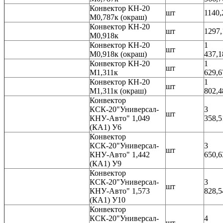
Конвектор КН-20
шт
1140,
М0,787к (окраш)
Конвектор КН-20
шт
1297,
М0,918к
Конвектор КН-20
1
шт
М0,918к (окраш)
437,1
Конвектор КН-20
1
шт
М1,311к
629,6
Конвектор КН-20
1
шт
М1,311к (окраш)
802,4
Конвектор
КСК-20"Универсал-
3
шт
КНУ-Авто" 1,049
358,5
(КА1) У6
Конвектор
КСК-20"Универсал-
3
шт
КНУ-Авто" 1,442
650,6
(КА1) У9
Конвектор
КСК-20"Универсал-
3
шт
КНУ-Авто" 1,573
828,5
(КА1) У10
Конвектор
КСК-20"Универсал-
4
шт